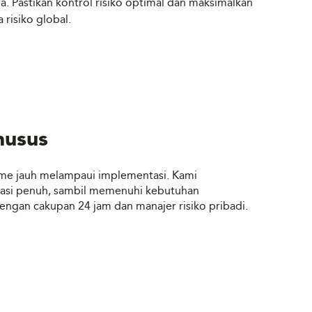
. Pastikan kontrol risiko optimal dan maksimalkan
 risiko global.
husus
me jauh melampaui implementasi. Kami
tasi penuh, sambil memenuhi kebutuhan
ngan cakupan 24 jam dan manajer risiko pribadi.