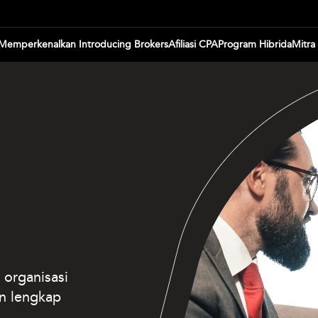
Memperkenalkan Introducing Brokers
Afiliasi CPA
Program Hibrida
Mitra 
 organisasi
n lengkap