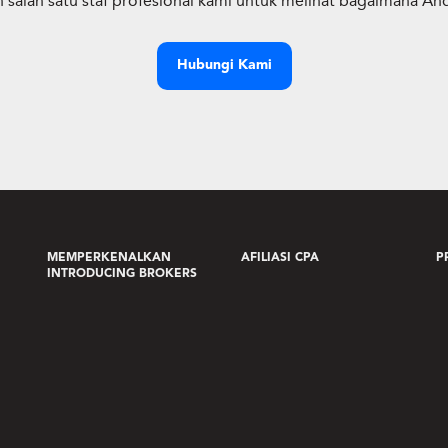
 salah satu staf profesional kami untuk melihat bagaimana A
Hubungi Kami
MEMPERKENALKAN
AFILIASI CPA
P
INTRODUCING BROKERS