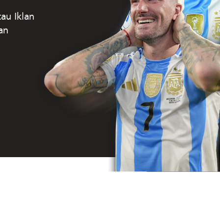
au Iklan
an