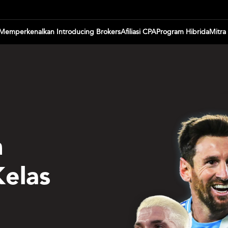
Memperkenalkan Introducing Brokers
Afiliasi CPA
Program Hibrida
Mitra 
n
Kelas